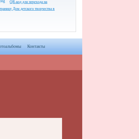
QR-код для перехода на
раницу Дом детского творчества в
отоальбомы
Контакты