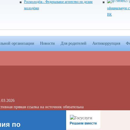
Росмолодёж - Федеральное агентство по делам
молодёжи
официальную ст
ВК
ельной организации
Новости
Для родителей
Антикоррупция
Ф
.03.2026
тивная прямая ссылка на источник обязательна
ния по
Решаем вместе