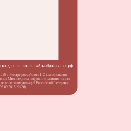
т создан на портале сайтыобразованию.рф
556 в Реестре российского ПО (на основании
иказа Министерства цифрового развития, связи
массовых коммуникаций Российской Федерации
 06.09.2016 №426)