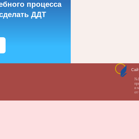
ебного процесса
 сделать ДДТ
Сай
№1
пр
и 
от